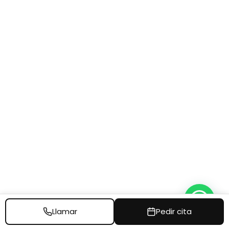
Preguntas Frecuentes:
¿Es doloroso el procedimiento de
depilación láser de piernas completas?
La depilación
láser diodo
se considera
menos dolorosa
que otros métodos de depilación
. Los pacientes suelen
experimentar una sensación de calor y una leve molestia.
¿Cuántas sesiones de depilación láser de
piernas completas son necesarias?
El número de sesiones depende del área a tratar y de la
densidad del vello, pero
generalmente se requieren
entre 6 y 8 sesiones
para obtener resultados óptimos.
Llamar
Pedir cita