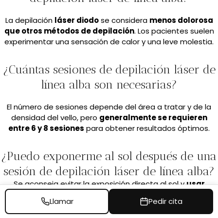
La depilación
láser diodo
se considera
menos dolorosa
que otros métodos de depilación
. Los pacientes suelen
experimentar una sensación de calor y una leve molestia.
¿Cuántas sesiones de depilación láser de
línea alba son necesarias?
El número de sesiones depende del área a tratar y de la
densidad del vello, pero
generalmente se requieren
entre 6 y 8 sesiones
para obtener resultados óptimos.
¿Puedo exponerme al sol después de una
sesión de depilación láser de línea alba?
Se aconseja evitar la exposición directa al sol y
usar
protector solar
en el área tratada durante al menos un
Llamar
Pedir cita
mes después del tratamiento
para prevenir la
hiperpigmentación.