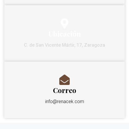
Ubicación
C. de San Vicente Mártir, 17, Zaragoza
Correo
info@renacek.com