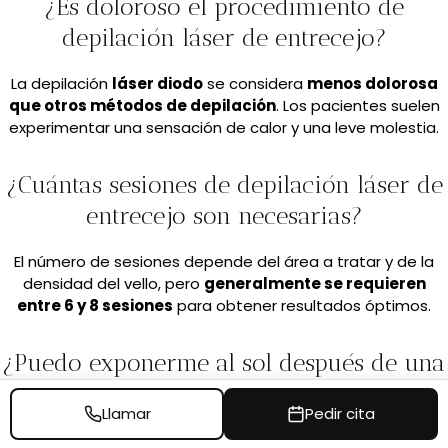
¿Es doloroso el procedimiento de
depilación láser de entrecejo?
La depilación
láser diodo
se considera
menos dolorosa
que otros métodos de depilación
. Los pacientes suelen
experimentar una sensación de calor y una leve molestia.
¿Cuántas sesiones de depilación láser de
entrecejo son necesarias?
El número de sesiones depende del área a tratar y de la
densidad del vello, pero
generalmente se requieren
entre 6 y 8 sesiones
para obtener resultados óptimos.
¿Puedo exponerme al sol después de una
sesión de depilación láser de entrecejo?
Llamar
Pedir cita
Se aconseja evitar la exposición directa al sol y
usar
protector solar
en el área tratada durante al menos un