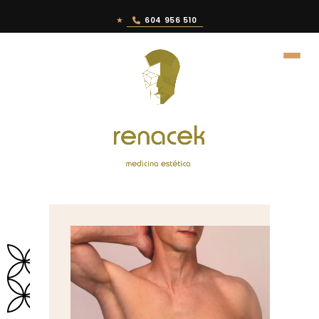
★
604 956 510