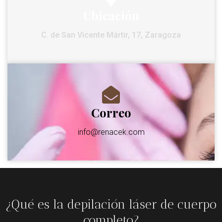
Ubicación
C. de San Vicente Mártir, 17, Zaragoza
Correo
info@renacek.com
¿Qué es la depilación láser de cuerpo
completo?