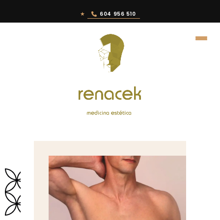
★
604 956 510