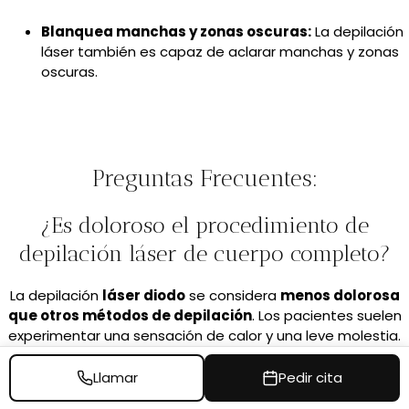
Blanquea manchas y zonas oscuras:
La depilación
láser también es capaz de aclarar manchas y zonas
oscuras.
Preguntas Frecuentes:
¿Es doloroso el procedimiento de
depilación láser de cuerpo completo?
La depilación
láser diodo
se considera
menos dolorosa
que otros métodos de depilación
. Los pacientes suelen
experimentar una sensación de calor y una leve molestia.
Llamar
Pedir cita
¿Cuántas sesiones de depilación láser de