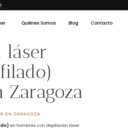
0
ser
Quiénes Somos
Blog
Contacto
 láser
filado)
n Zaragoza
ER EN ZARAGOZA
ado)
en hombres con depilación láser