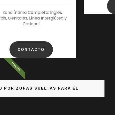
Zona Íntima Completa: Ingles,
bis, Genitales, Línea Interglútea y
Perianal
CONTACTO
POPULAR
O POR ZONAS SUELTAS PARA ÉL