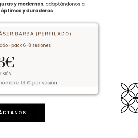
guras y modernas
, adaptándonos a
s
óptimos y duraderos
.
ÁSER BARBA (PERFILADO)
rado · pack 6-8 sesiones
3
€
SESIÓN
hombre: 13 € por sesión
ÁCTANOS