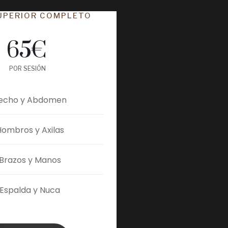
UPERIOR COMPLETO
65
€
POR SESIÓN
echo y Abdomen
Hombros y Axilas
Brazos y Manos
Espalda y Nuca