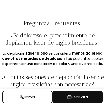
Preguntas Frecuentes:
¿Es doloroso el procedimiento de
depilación láser de ingles brasileñas?
La depilación
láser diodo
se considera
menos dolorosa
que otros métodos de depilación
. Los pacientes suelen
experimentar una sensación de calor y una leve molestia.
¿Cuántas sesiones de depilación láser de
ingles brasileñas son necesarias?
El número de sesiones depende del área a tratar y de la
Llamar
Pedir cita
densidad del vello, pero
generalmente se requieren