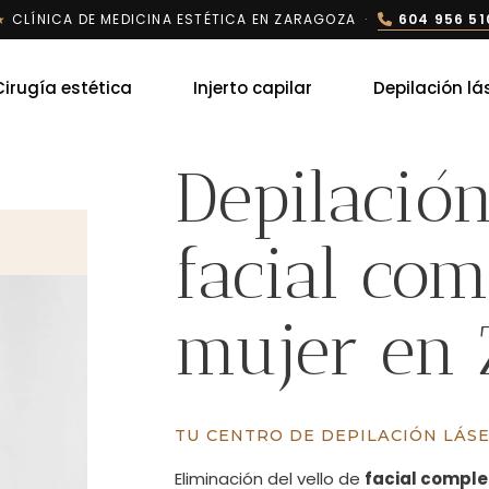
★
CLÍNICA DE MEDICINA ESTÉTICA EN ZARAGOZA
·
604 956 51
Cirugía estética
Injerto capilar
Depilación lá
Depilación
facial com
mujer en 
TU CENTRO DE DEPILACIÓN LÁS
Eliminación del vello de
facial comple