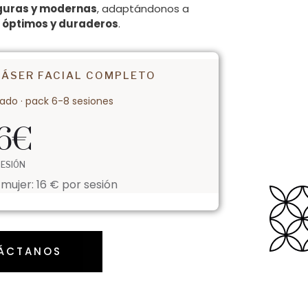
guras y modernas
, adaptándonos a
s
óptimos y duraderos
.
LÁSER FACIAL COMPLETO
rado · pack 6-8 sesiones
6
€
SESIÓN
mujer: 16 € por sesión
ÁCTANOS