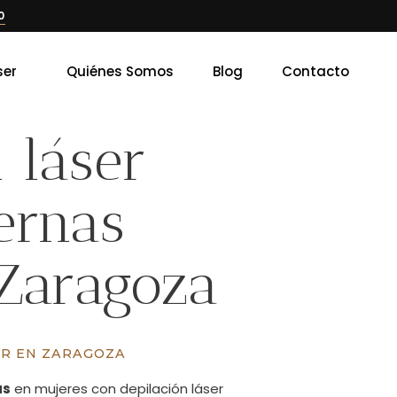
0
ser
Quiénes Somos
Blog
Contacto
 láser
ernas
Zaragoza
ER EN ZARAGOZA
as
en mujeres con depilación láser