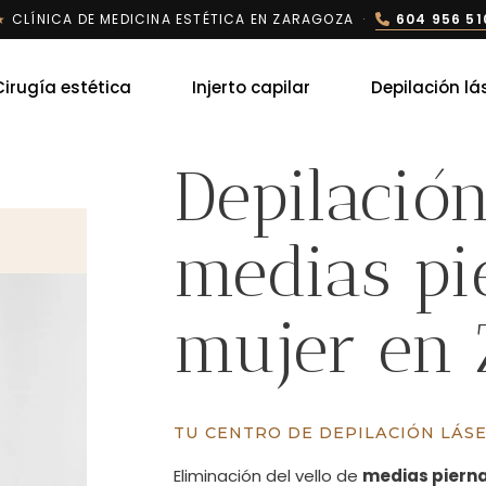
★
CLÍNICA DE MEDICINA ESTÉTICA EN ZARAGOZA
·
604 956 51
Cirugía estética
Injerto capilar
Depilación lá
Depilación
medias pi
mujer en 
TU CENTRO DE DEPILACIÓN LÁS
Eliminación del vello de
medias piern