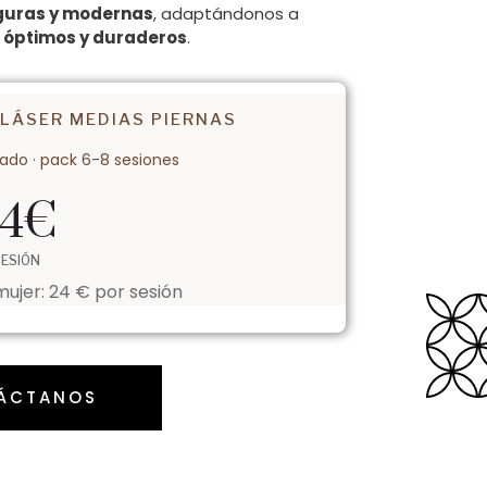
guras y modernas
, adaptándonos a
s
óptimos y duraderos
.
 LÁSER MEDIAS PIERNAS
rado · pack 6-8 sesiones
4
€
SESIÓN
ujer: 24 € por sesión
ÁCTANOS