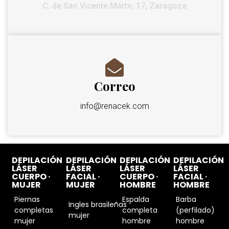
C. de San Vicente Mártir, 17, Zaragoza
Correo
info@renacek.com
DEPILACIÓN
DEPILACIÓN
DEPILACIÓN
DEPILACIÓN
LÁSER
LÁSER
LÁSER
LÁSER
CUERPO ·
FACIAL ·
CUERPO ·
FACIAL ·
MUJER
MUJER
HOMBRE
HOMBRE
Piernas
Espalda
Barba
Ingles brasileñas
completas
completa
(perfilado)
mujer
mujer
hombre
hombre