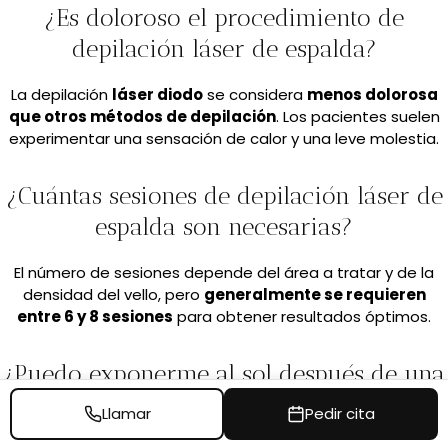
¿Es doloroso el procedimiento de
depilación láser de espalda?
La depilación
láser diodo
se considera
menos dolorosa
que otros métodos de depilación
. Los pacientes suelen
experimentar una sensación de calor y una leve molestia.
¿Cuántas sesiones de depilación láser de
espalda son necesarias?
El número de sesiones depende del área a tratar y de la
densidad del vello, pero
generalmente se requieren
entre 6 y 8 sesiones
para obtener resultados óptimos.
¿Puedo exponerme al sol después de una
sesión de depilación láser de espalda?
Llamar
Pedir cita
Se aconseja evitar la exposición directa al sol y
usar