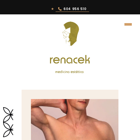
★
604 956 510