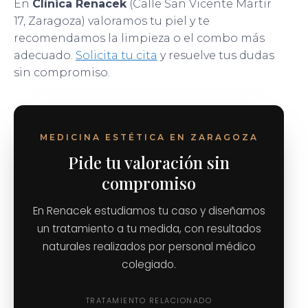
En
Clínica Renacek
(Calle San Vicente Mártir
17, Zaragoza) valoramos tu piel y te
recomendamos la limpieza o el combo más
adecuado.
Solicita tu cita
y resuelve tus dudas
sin compromiso.
MEDICINA ESTÉTICA EN ZARAGOZA
Pide tu valoración sin
compromiso
En Renacek estudiamos tu caso y diseñamos
un tratamiento a tu medida, con resultados
naturales realizados por personal médico
colegiado.
TRATAMIENTO RELACIONADO