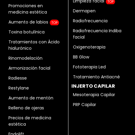
Limpieza facial
TOP
Promociones en
Dermapen
medicina estética
Radiofrecuencia
Aumento de labios
TOP
Radiofrecuencia Indiba
Toxina botulínica
facial
Tratamientos con Ácido
Oxigenoterapia
hialurónico
BB Glow
Rinomodelación
Fototerapia Led
Armonización facial
Tratamiento Antiacné
Radiesse
INJERTO CAPILAR
Restylane
Mesoterapia Capilar
Aumento de mentón
PRP Capilar
Relleno de ojeras
Precios de medicina
estética
Endolift