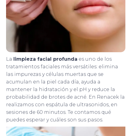
La
limpieza facial profunda
es uno de los
tratamientos faciales más versátiles: elimina
las impurezas y células muertas que se
acumulan en la piel cada día, ayuda a
mantener la hidratación y el pH y reduce la
probabilidad de brotes de acné. En Renacek la
realizamos con espátula de ultrasonidos, en
sesiones de 60 minutos. Te contamos qué
puedes esperar y cuáles son sus pasos.