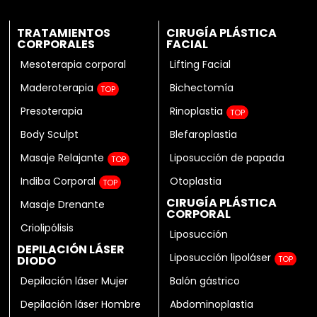
TRATAMIENTOS
CIRUGÍA PLÁSTICA
CORPORALES
FACIAL
Mesoterapia corporal
Lifting Facial
Maderoterapia
Bichectomía
TOP
Presoterapia
Rinoplastia
TOP
Body Sculpt
Blefaroplastia
Masaje Relajante
Liposucción de papada
TOP
Indiba Corporal
Otoplastia
TOP
CIRUGÍA PLÁSTICA
Masaje Drenante
CORPORAL
Criolipólisis
Liposucción
DEPILACIÓN LÁSER
Liposucción lipoláser
DIODO
TOP
Depilación láser Mujer
Balón gástrico
Depilación láser Hombre
Abdominoplastia