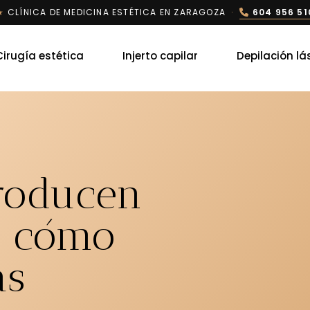
★
CLÍNICA DE MEDICINA ESTÉTICA EN ZARAGOZA
·
604 956 51
Cirugía estética
Injerto capilar
Depilación lá
producen
y cómo
as