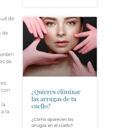
lud de
n de
l
pueden
es de
es,
¿Quieres eliminar
a con
las arrugas de tu
cuello?
 la
a la
¿Cómo aparecen las
arrugas en el cuello?