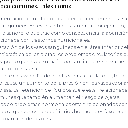
poco comunes, tales como:
imentación es un factor que afecta directamente la sa
sanguíneos. En este sentido, la anemia, por ejemplo,
n la sangre lo que trae como consecuencia la aparició
acionada con trastornos nutricionales.
ilatación de los vasos sanguíneos en el área inferior de
tiestética de las ojeras, los problemas circulatorios 
s, por lo que es de suma importancia hacerse exámen
ta posible causa.
n excesiva de fluido en el sistema circulatorio, tejido
o, causa un aumento de la presión en los vasos capilar
sas. La retención de líquidos suele estar relacionad
munes que también aumentan el riesgo de ojeras.
pos de problemas hormonales están relacionados con
ido a que varios desequilibrios hormonales favorecen 
 aparición de las ojeras.