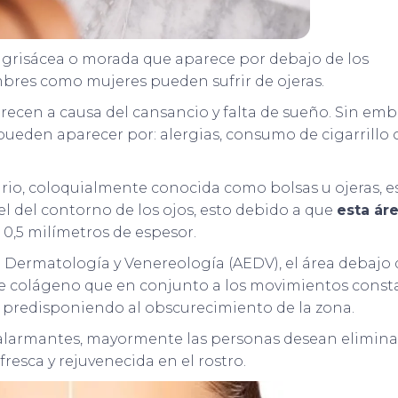
 grisácea o morada que aparece por debajo de los
mbres como mujeres pueden sufrir de ojeras.
arecen a causa del cansancio y falta de sueño. Sin em
pueden aparecer por: alergias, consumo de cigarrillo 
ario, coloquialmente conocida como bolsas u ojeras, e
l del contorno de los ojos, esto debido a que
esta ár
 0,5 milímetros de espesor.
 Dermatología y Venereología (AEDV), el área debajo 
 de colágeno que en conjunto a los movimientos const
, predisponiendo al obscurecimiento de la zona.
s alarmantes, mayormente las personas desean elimina
resca y rejuvenecida en el rostro.