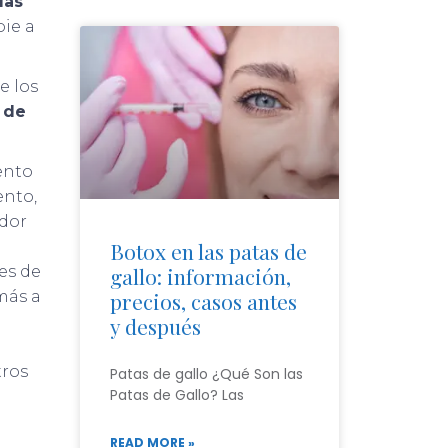
las
pie a
e los
 de
ento
ento,
edor
Botox en las patas de
gallo: información,
es de
precios, casos antes
más a
y después
tros
Patas de gallo ¿Qué Son las
Patas de Gallo? Las
READ MORE »