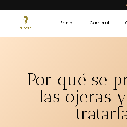
Facial
Corporal
Por qué se 
las ojeras 
tratarl