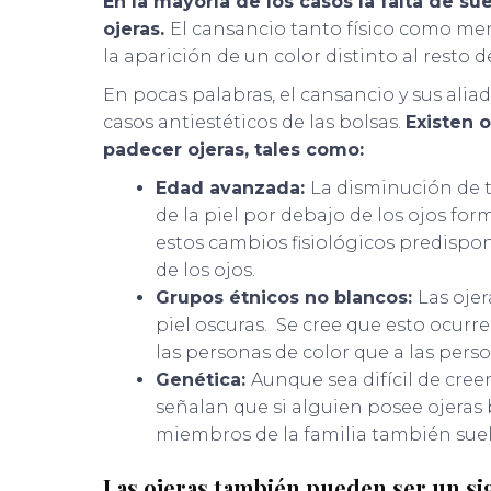
En la mayoría de los casos la falta de su
ojeras.
El cansancio tanto físico como men
la aparición de un color distinto al resto de
En pocas palabras, el cansancio y sus aliado
casos antiestéticos de las bolsas.
Existen 
padecer ojeras, tales como:
Edad avanzada:
La disminución de 
de la piel por debajo de los ojos for
estos cambios fisiológicos predispon
de los ojos.
Grupos étnicos no blancos:
Las oje
piel oscuras. Se cree que esto ocur
las personas de color que a las pers
Genética:
Aunque sea difícil de creer
señalan que si alguien posee ojeras 
miembros de la familia también suel
Las ojeras también pueden ser un si