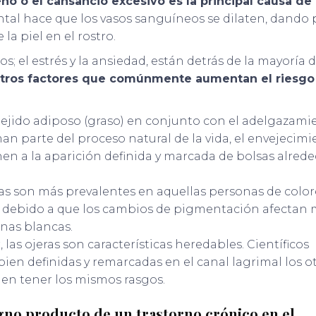
eño o el cansancio excesivo es la principal causa de 
tal hace que los vasos sanguíneos se dilaten, dando 
 la piel en el rostro.
s; el estrés y la ansiedad, están detrás de la mayoría d
otros factores que comúnmente aumentan el riesgo
tejido adiposo (graso) en conjunto con el adelgazami
man parte del proceso natural de la vida, el envejecimi
en a la aparición definida y marcada de bolsas alred
ras son más prevalentes en aquellas personas de color
re debido a que los cambios de pigmentación afectan 
onas blancas.
, las ojeras son características heredables. Científicos
bien definidas y remarcadas en el canal lagrimal los o
en tener los mismos rasgos.
gno producto de un trastorno crónico en el