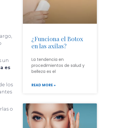
bargo,
¿Funciona el Botox
o
en las axilas?
La tendencia en
s un
procedimientos de salud y
ea es
belleza es el
de los
READ MORE »
antes
rlas o