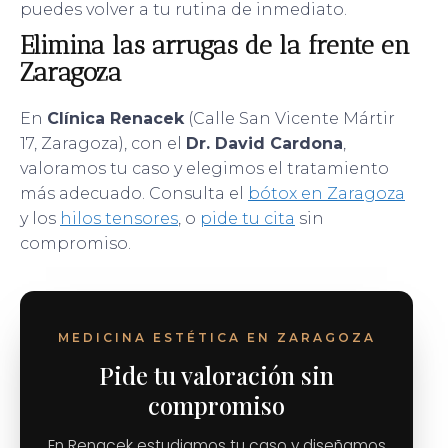
puedes volver a tu rutina de inmediato.
Elimina las arrugas de la frente en
Zaragoza
En
Clínica Renacek
(Calle San Vicente Mártir
17, Zaragoza), con el
Dr. David Cardona
,
valoramos tu caso y elegimos el tratamiento
más adecuado. Consulta el
bótox en Zaragoza
y los
hilos tensores
, o
pide tu cita
sin
compromiso.
MEDICINA ESTÉTICA EN ZARAGOZA
Pide tu valoración sin
compromiso
En Renacek estudiamos tu caso y diseñamos