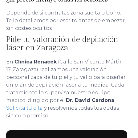
Depende de si contratas zona suelta o bono.
Te lo detallamos por escrito antes de empezar,
sin costes ocultos.
Pide tu valoración de depilación
láser en Zaragoza
En
Clínica Renacek
(Calle San Vicente Mártir
17, Zaragoza) realizamos una valoración
personalizada de tu piel y tu vello para diseñar
un plan de depilación láser a tu medida. Cada
tratamiento lo supervisa nuestro equipo
médico, dirigido por el
Dr. David Cardona
.
Solicita tu cita
y resolvemos todas tus dudas
sin compromiso.