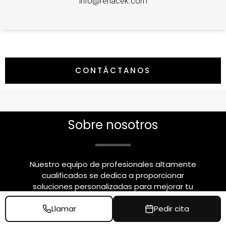
info@renacek.com
CONTÁCTANOS
Sobre nosotros
Nuestro equipo de profesionales altamente
cualificados se dedica a proporcionar
soluciones personalizadas para mejorar tu
apariencia y bienestar. Tratamientos faciales
y corporales, especialistas en cirugía plástica,
Llamar
Pedir cita
estética y tratamientos capilares.