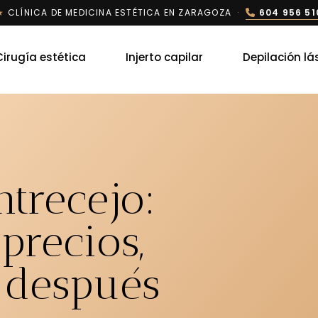
★
CLÍNICA DE MEDICINA ESTÉTICA EN ZARAGOZA
·
604 956 51
Cirugía estética
Injerto capilar
Depilación lá
ntrecejo:
precios,
 después