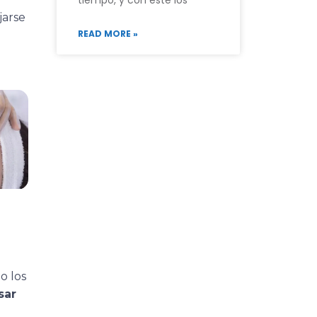
tiempo, y con este los
jarse
READ MORE »
 los
sar