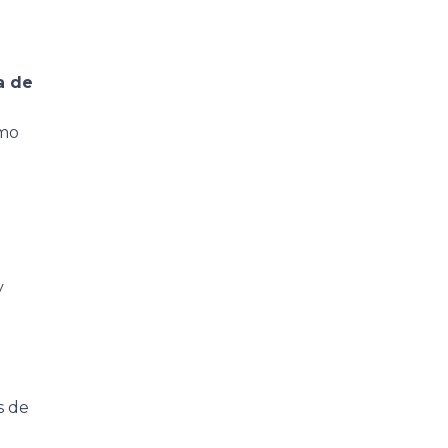
a de
omo
y
s de